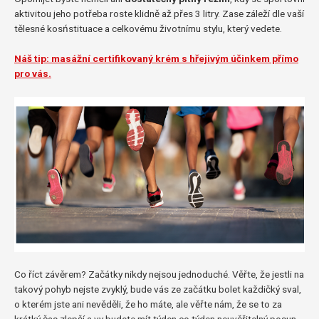
aktivitou jeho potřeba roste klidně až přes 3 litry. Zase záleží dle vaší
tělesné kosństituace a celkovému životnímu stylu, který vedete.
Náš tip: masážní certifikovaný krém s hřejivým účinkem přímo
pro vás.
Co říct závěrem? Začátky nikdy nejsou jednoduché. Věřte, že jestli na
takový pohyb nejste zvyklý, bude vás ze začátku bolet každičký sval,
o kterém jste ani nevěděli, že ho máte, ale věřte nám, že se to za