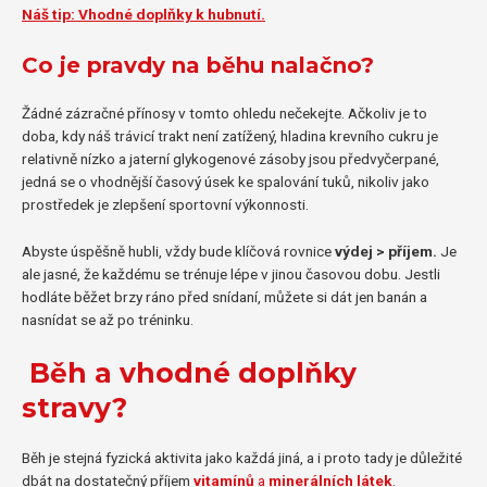
Náš tip: Vhodné doplňky k hubnutí.
Co je pravdy na běhu nalačno?
Žádné zázračné přínosy v tomto ohledu nečekejte. Ačkoliv je to
doba, kdy náš trávicí trakt není zatížený, hladina krevního cukru je
relativně nízko a jaterní glykogenové zásoby jsou předvyčerpané,
jedná se o vhodnější časový úsek ke spalování tuků, nikoliv jako
prostředek je zlepšení sportovní výkonnosti.
Abyste úspěšně hubli, vždy bude klíčová rovnice
výdej > příjem.
Je
ale jasné, že každému se trénuje lépe v jinou časovou dobu. Jestli
hodláte běžet brzy ráno před snídaní, můžete si dát jen banán a
nasnídat se až po tréninku.
Běh a vhodné doplňky
stravy?
Běh je stejná fyzická aktivita jako každá jiná, a i proto tady je důležité
dbát na dostatečný příjem
vitamínů
a
minerálních látek
.