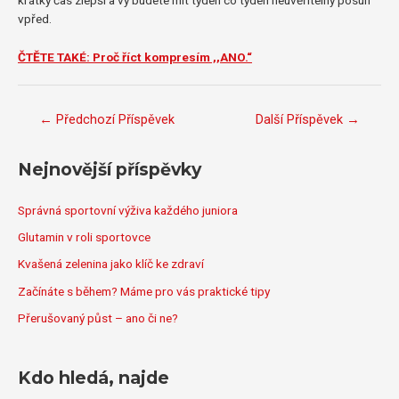
krátký čas zlepší a vy budete mít týden co týden neuvěřitelný posun
vpřed.
ČTĚTE TAKÉ: Proč říct kompresím ,,ANO.“
Navigace
←
Předchozí Příspěvek
Další Příspěvek
→
pro
příspěvek
Nejnovější příspěvky
Správná sportovní výživa každého juniora
Glutamin v roli sportovce
Kvašená zelenina jako klíč ke zdraví
Začínáte s během? Máme pro vás praktické tipy
Přerušovaný půst – ano či ne?
Kdo hledá, najde