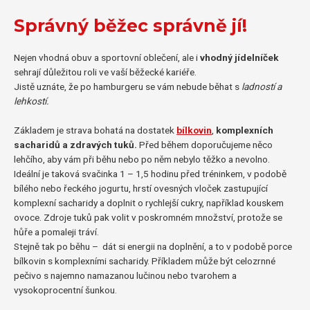
Správný běžec správně jí!
Nejen vhodná obuv a sportovní oblečení, ale i
vhodný jídelníček
sehrají důležitou roli ve vaší běžecké kariéře.
Jistě uznáte, že po hamburgeru se vám nebude běhat s
ladností a
lehkostí.
Základem je strava bohatá na dostatek
bílkovin
,
komplexních
sacharidů a zdravých tuků.
Před během doporučujeme něco
lehčího, aby vám při běhu nebo po něm nebylo těžko a nevolno.
Ideální je taková svačinka 1 – 1,5 hodinu před tréninkem, v podobě
bílého nebo řeckého jogurtu, hrstí ovesných vloček zastupující
komplexní sacharidy a doplnit o rychlejší cukry, například kouskem
ovoce. Zdroje tuků pak volit v poskromném množství, protože se
hůře a pomaleji tráví.
Stejně tak po běhu – dát si energii na doplnění, a to v podobě porce
bílkovin s komplexními sacharidy. Příkladem může být celozrnné
pečivo s najemno namazanou lučinou nebo tvarohem a
vysokoprocentní šunkou.