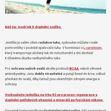
Náš tip: Isodrink k doplnění sodíku.
Jestliže je vaším cílem
redukce tuku
, vyzkoušet můžete i malé
pomocníčky v podobě spalovače tuku. V kombinaci s
L-carnitinem
,
který transportuje uložený tuk do mitochondrií a tím dochází
k tíženému úbytku nadbytečného tuku.
Pro
ochranu vašich svalů
skvěle poslouží
BCAA
, neboli větvené
aminokyseliny. Jsou
dobře stravitelné
a putují ihned do krve, odkud
přechází do svalů, díky čemuž jsou okamžitým zdrojem energie a
ochrany.
Vyzkoušejte jedničku na trhu R2 pro proces regenerace a
doplnění potřebných vitamínů a minerálů po fyzickém výkonu.
Opomíjet byste neměli ani
dostatečný pitný režim
, kdy se sportovní