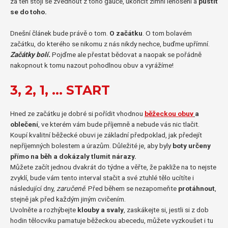
za ten stojí se zvednout z toho gauče, ukončit zimní lenošení a
pustit
se do toho.
Dnešní článek bude právě o tom.
O začátku
. O tom bolavém
začátku, do kterého se nikomu z nás nikdy nechce, buďme upřímní.
Začátky bolí.
Pojďme ale přestat bědovat a naopak se pořádně
nakopnout k tomu nazout pohodlnou obuv a vyrážíme!
3, 2, 1, … START
Hned ze začátku je dobré si pořídit vhodnou
běžeckou
obuv
a
oblečení
, ve kterém vám bude příjemně a nebude vás nic tlačit.
Koupí kvalitní běžecké obuvi je základní předpoklad, jak předejít
nepříjemných bolestem a úrazům. Důležité je, aby byly
boty určeny
přímo na běh a dokázaly tlumit nárazy.
Můžete začít jednou dvakrát do týdne a věřte, že pakliže na to nejste
zvyklí, bude vám tento interval stačit a své ztuhlé tělo ucítíte i
následující dny,
zaručeně
. Před během se nezapomeňte
protáhnout
,
stejně jak před každým jiným cvičením.
Uvolněte a rozhýbejte
klouby a svaly
, zaskákejte si, jestli si z dob
hodin tělocviku pamatuje běžeckou abecedu, můžete vyzkoušet i tu