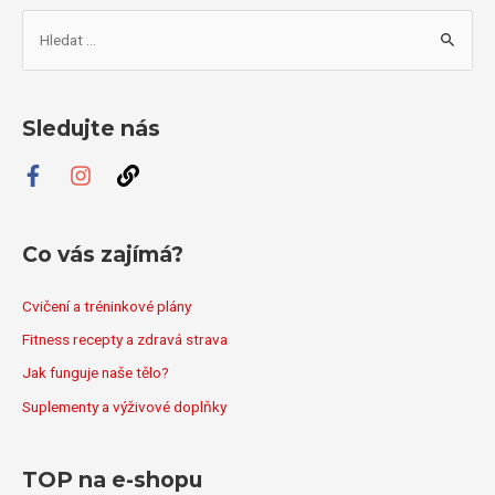
V
y
h
l
Sledujte nás
e
d
a
t
Co vás zajímá?
p
r
Cvičení a tréninkové plány
o
Fitness recepty a zdravá strava
:
Jak funguje naše tělo?
Suplementy a výživové doplňky
TOP na e-shopu