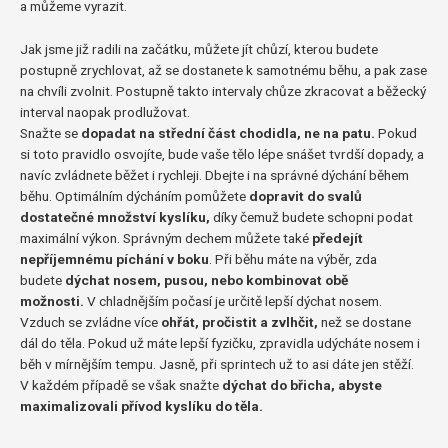
a můžeme vyrazit.
Jak jsme již radili na začátku, můžete jít chůzí, kterou budete
postupně zrychlovat, až se dostanete k samotnému běhu, a pak zase
na chvíli zvolnit. Postupně takto intervaly chůze zkracovat a běžecký
interval naopak prodlužovat.
Snažte se
dopadat na střední část chodidla, ne na patu.
Pokud
si toto pravidlo osvojíte, bude vaše tělo lépe snášet tvrdší dopady, a
navíc zvládnete běžet i rychleji. Dbejte i na správné dýchání během
běhu. Optimálním dýcháním pomůžete
dopravit do svalů
dostatečné množství kyslíku,
díky čemuž budete schopni podat
maximální výkon. Správným dechem můžete také
předejít
nepříjemnému píchání v boku
. Při běhu máte na výběr, zda
budete
dýchat nosem, pusou, nebo kombinovat obě
možnosti.
V chladnějším počasí je určitě lepší dýchat nosem.
Vzduch se zvládne více
ohřát, pročistit a zvlhčit,
než se dostane
dál do těla. Pokud už máte lepší fyzičku, zpravidla udýcháte nosem i
běh v mírnějším tempu. Jasně, při sprintech už to asi dáte jen stěží.
V každém případě se však snažte
dýchat do břicha, abyste
maximalizovali přívod kyslíku do těla.