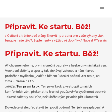
Přeskočit
Hlavn
na
obsah
menu
Připravit. Ke startu. Běž!
/
Cvičení a tréninkové plány
,
Enervit - poradna pro vaše výkony
,
Jak
funguje naše tělo?
,
Suplementy a výživové doplňky
/ Napsal
PTservis
Připravit. Ke startu. Běž!
Ať chceme nebo ne, první sluneční paprsky a hezké dny nás lákají ven.
Venkovní aktivity a sporty tak získávají zelenou a nám hlavou
proběhne myšlenka ,,Začít s během.“ Ideální počasí. Ani teplo, ani
zima.
Jdeme na to.
Jenže
..
Ten první krok
. Ten první krok z vystoupit z našich
komfortních zón, překonat tu hranici
gaučování
a vyběhnout poprvé.
Takové začátky bolí více, než uběhnutých prvních pět kilometrů.
Dovedete si ale představit ten pocit potom? Ten je k nezaplacení. A