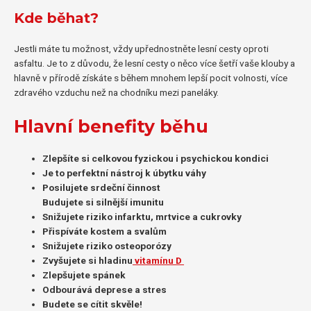
Kde běhat?
Jestli máte tu možnost, vždy upřednostněte lesní cesty oproti
asfaltu. Je to z důvodu, že lesní cesty o něco více šetří vaše klouby a
hlavně v přírodě získáte s během mnohem lepší pocit volnosti, více
zdravého vzduchu než na chodníku mezi paneláky.
Hlavní benefity běhu
Zlepšíte si celkovou fyzickou i psychickou kondici
Je to perfektní nástroj k úbytku váhy
Posilujete srdeční činnost
Budujete si silnější imunitu
Snižujete riziko infarktu, mrtvice a cukrovky
Přispíváte kostem a svalům
Snižujete riziko osteoporózy
Zvyšujete si hladinu
vitamínu D
Zlepšujete spánek
Odbourává deprese a stres
Budete se cítit skvěle!