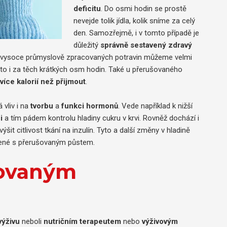
deficitu
. Do osmi hodin se prostě
nevejde tolik jídla, kolik sníme za celý
den. Samozřejmě, i v tomto případě je
důležitý
správně sestavený zdravý
ch vysoce průmyslově zpracovaných potravin můžeme velmi
 to i za těch krátkých osm hodin. Také u přerušovaného
více kalorií než přijmout
.
vliv i na
tvorbu
a
funkci hormonů
. Vede například k nižší
i
a tím pádem kontrolu hladiny cukru v krvi. Rovněž dochází i
šit citlivost tkání na inzulín. Tyto a další změny v hladině
ené s přerušovaným půstem.
šovaným
výživu
neboli
nutričním terapeutem
nebo
výživovým