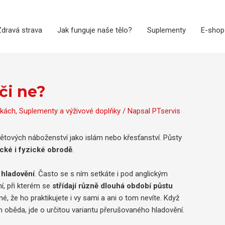
dravá strava
Jak funguje naše tělo?
Suplementy
E-shop
či ne?
tkách
,
Suplementy a výživové doplňky
/ Napsal
PTservis
větových náboženství jako islám nebo křesťanství. Půsty
ické i fyzické obrodě
.
 hladovění
. Často se s ním setkáte i pod anglickým
í, při kterém se
střídají různě dlouhá období půstu
, že ho praktikujete i vy sami a ani o tom nevíte. Když
em oběda, jde o určitou variantu přerušovaného hladovění.