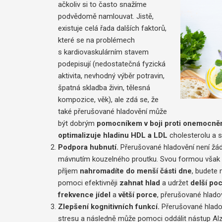
ačkoliv si to často snažíme
podvědomě namlouvat. Jistě,
existuje celá řada dalších faktorů,
které se na problémech
s kardiovaskulárním stavem
podepisují (nedostatečná fyzická
aktivita, nevhodný výběr potravin,
špatná skladba živin, tělesná
kompozice, věk), ale zdá se, že
také přerušované hladovění může
být dobrým
pomocníkem v boji proti onemocně
optimalizuje hladinu HDL a LDL
cholesterolu a sn
Podpora hubnutí.
Přerušované hladovění není žá
mávnutím kouzelného proutku. Svou formou však
příjem
nahromadíte do menší části dne
, budete
pomoci efektivněji
zahnat hlad
a udržet
delší poc
frekvence jídel
a
větší porce
, přerušované hlado
Zlepšení kognitivních funkcí.
Přerušované hlado
stresu a následně může pomoci oddálit nástup Al