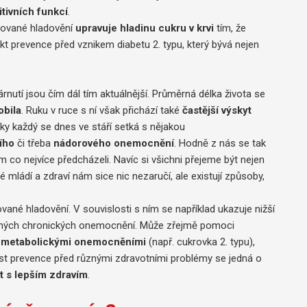
tivních funkcí
.
šované hladovění
upravuje hladinu cukru v krvi
tím, že
spekt prevence před vznikem diabetu 2. typu, který bývá nejen
nutí jsou čím dál tím aktuálnější. Průměrná délka života se
obila
. Ruku v ruce s ní však přichází také
častější výskyt
cky každý se dnes ve stáří setká s nějakou
ího
či třeba
nádorového onemocnění
. Hodně z nás se tak
co nejvíce předcházeli. Navíc si všichni přejeme být nejen
é mládí a zdraví nám sice nic nezaručí, ale existují způsoby,
ané hladovění. V souvislosti s ním se například ukazuje nižší
různých chronických onemocnění. Může zřejmě pomoci
d
metabolickými onemocněními
(např. cukrovka 2. typu),
ást prevence před různými zdravotními problémy se jedná o
t s lepším zdravím
.