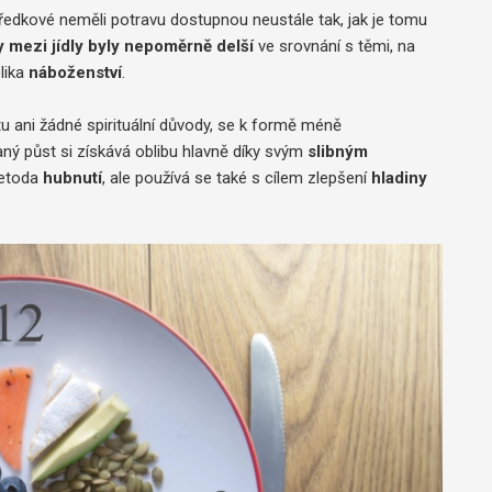
předkové neměli potravu dostupnou neustále tak, jak je tomu
 mezi jídly byly nepoměrně delší
ve srovnání s těmi, na
lika
náboženství
.
u ani žádné spirituální důvody, se k formě méně
ý půst si získává oblibu hlavně díky svým
slibným
metoda
hubnutí
, ale používá se také s cílem zlepšení
hladiny