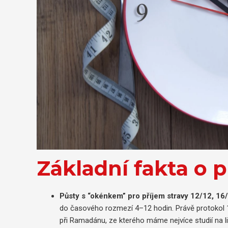
Základní fakta o 
Půsty s “okénkem” pro příjem stravy 12/12, 16/
do časového rozmezí 4–12 hodin. Právě protokol 16/8
při Ramadánu, ze kterého máme nejvíce studií na l