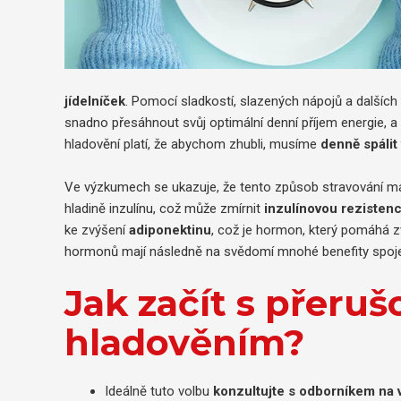
jídelníček
. Pomocí sladkostí, slazených nápojů a další
snadno přesáhnout svůj optimální denní příjem energie, a
hladovění platí, že abychom zhubli, musíme
denně spálit 
Ve výzkumech se ukazuje, že tento způsob stravování má 
hladině inzulínu, což může zmírnit
inzulínovou rezistenc
ke zvýšení
adiponektinu
, což je hormon, který pomáhá zvý
hormonů mají následně na svědomí mnohé benefity spoj
Jak začít s přeru
hladověním?
Ideálně tuto volbu
konzultujte s odborníkem na 