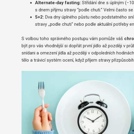
Alternate‑day fasting:
Střídání dne s úplným (−1
s dnem příjmu stravy “podle chuti.“ Velmi často se 
5+2:
Dva dny úplného půstu nebo podstatného sníž
stravy ,,podle chuti“ nebo podle aktuální potřeby en
S volbou toho správného postupu vám pomůže váš
chro
být pro vás vhodnější si dopřát první jídlo až později v pr
snídani a omezení jídla až později v odpoledních hodinách
tělo a trávicí systém ocení, když příjem stravy přizpůso