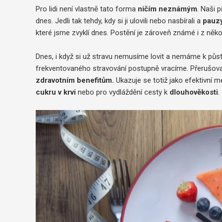
Pro lidi není vlastně tato forma
ničím neznámým
. Naši 
dnes. Jedli tak tehdy, kdy si ji ulovili nebo nasbírali a
pauzy
které jsme zvyklí dnes. Postění je zároveň známé i z něko
Dnes, i když si už stravu nemusíme lovit a nemáme k půst
frekventovaného stravování postupně vracíme. Přerušovan
zdravotním benefitům.
Ukazuje se totiž jako efektivní 
cukru v krvi
nebo pro vydláždění cesty k
dlouhověkosti
.