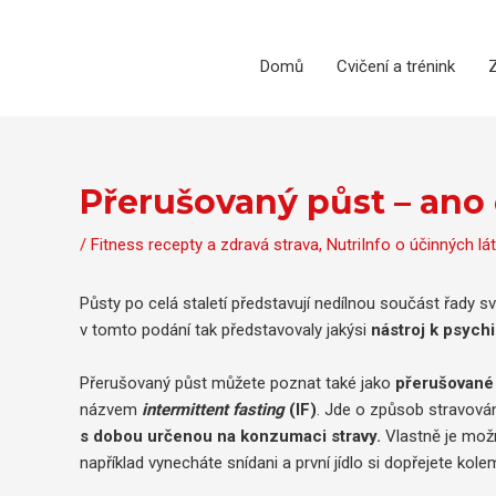
Přeskočit
na
obsah
Domů
Cvičení a trénink
Z
Přerušovaný půst – ano 
/
Fitness recepty a zdravá strava
,
NutriInfo o účinných lá
Půsty po celá staletí představují nedílnou součást řady s
v tomto podání tak představovaly jakýsi
nástroj k psych
Přerušovaný půst můžete poznat také jako
přerušované
názvem
intermittent fasting
(IF)
. Jde o způsob stravován
s dobou určenou na konzumaci stravy.
Vlastně je možné
například vynecháte snídani a první jídlo si dopřejete kol