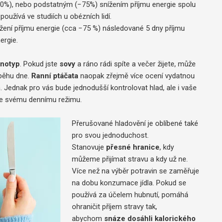
00%), nebo podstatným (−75%) snížením příjmu energie spolu
používá ve studiích u obézních lidí.
ení příjmu energie (cca −75 %) následované 5 dny příjmu
ergie.
notyp
. Pokud jste
sovy
a ráno rádi spíte a večer žijete, může
ůběhu dne.
Ranní ptáčata
naopak zřejmě více ocení vydatnou
. Jednak pro vás bude jednodušší kontrolovat hlad, ale i vaše
bíte svému dennímu režimu.
Přerušované hladovění je oblíbené také
pro svou jednoduchost.
Stanovuje
přesné hranice
, kdy
můžeme přijímat stravu a kdy už ne.
Více než na výběr potravin se zaměřuje
na dobu konzumace jídla. Pokud se
používá za účelem hubnutí, pomáhá
ohraničit příjem stravy tak,
abychom
snáze dosáhli kalorického