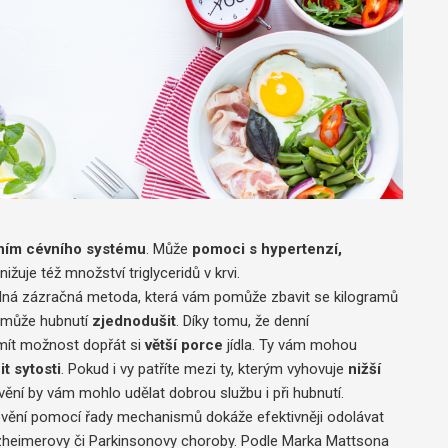
ním cévního systému
. Může
pomoci s hypertenzí,
ižuje též množství triglyceridů v krvi.
dná zázračná metoda, která vám pomůže zbavit se kilogramů
 může hubnutí
zjednodušit
. Díky tomu, že denní
 mít možnost dopřát si
větší porce
jídla. Ty vám mohou
it sytosti
. Pokud i vy patříte mezi ty, kterým vyhovuje
nižší
vění by vám mohlo udělat dobrou službu i při hubnutí.
vění pomocí řady mechanismů dokáže efektivněji odolávat
zheimerovy či Parkinsonovy choroby. Podle Marka Mattsona