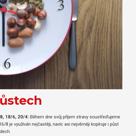
půstech
8, 18/6, 20/4:
Během dne svůj příjem stravy soustřeďujeme
 je využíván nejčastěji, navíc asi nejvěrněji kopíruje i půst
idech.