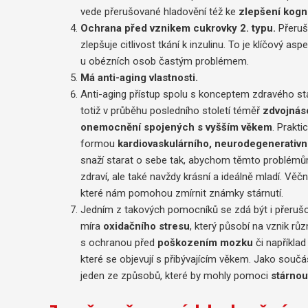
vede přerušované hladovění též ke
zlepšení kogni
Ochrana před vznikem cukrovky 2. typu.
Přeru
zlepšuje citlivost tkání k inzulinu. To je klíčový a
u obézních osob častým problémem.
Má anti-aging vlastnosti.
Anti-aging přístup spolu s konceptem zdravého stár
totiž v průběhu posledního století téměř
zdvojnás
onemocnění spojených s vyšším věkem
. Prakti
formou
kardiovaskulárního, neurodegenerativn
snaží starat o sebe tak, abychom těmto problémům 
zdraví, ale také navždy krásní a ideálně mladí. Věčn
které nám pomohou zmírnit známky stárnutí.
Jedním z takových pomocníků se zdá být i přerušov
míra
oxidačního stresu
, který působí na vznik 
s ochranou před
poškozením mozku
či napříkla
které se objevují s přibývajícím věkem. Jako souč
jeden ze způsobů, které by mohly pomoci
stárnou