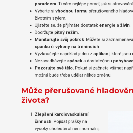
poradcem
. Ti vám nejlépe poradí, jak si stravován
Vyberte si
vhodnou formu
přerušovaného hladově
životním stylem.
Ujistěte se, že přijímáte dostatek
energie
a
živin
.
Dodržujte
pitný režim.
Monitorujte svůj pokrok
. Můžete si zaznamenáva
spánku
či
výkony na trénincích
.
Vyzkoušejte například jednu z
aplikací
, které jso
Nezanedbávejte
spánek
a dostatečnou
pohybovou
Pozorujte své tělo.
Pokud si začnete všímat napří
možná bude třeba udělat někde změnu.
Může přerušované hladovění 
života?
Zlepšení kardiovaskulární
činnosti.
Pojídat prášky na
vysoký cholesterol není normální,