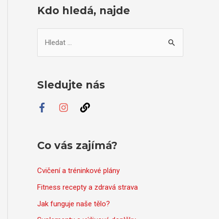
Kdo hledá, najde
V
y
h
l
Sledujte nás
e
d
a
t
Co vás zajímá?
p
r
Cvičení a tréninkové plány
o
Fitness recepty a zdravá strava
:
Jak funguje naše tělo?