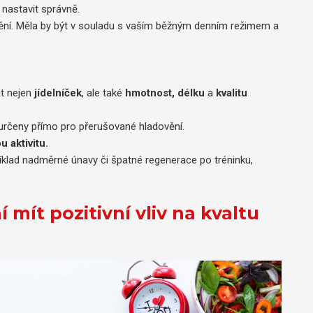
í nastavit správně.
ní. Měla by být v souladu s vaším běžným denním režimem a
t nejen
jídelníček
, ale také
hmotnost, délku
a
kvalitu
u určeny přímo pro přerušované hladovění.
 aktivitu.
klad nadměrné únavy či špatné regenerace po tréninku,
mít pozitivní vliv na kvaltu