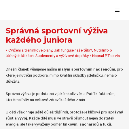
Přeskočit
Hlavn
na
obsah
menu
Správná sportovní výživa
každého juniora
/
Cvičení a tréninkové plány
,
Jak funguje naše tělo?
,
NutriInfo o
účinných látkách
,
Suplementy a výživové doplňky
/ Napsal
PTservis
Dnešní článek věnujeme našim
malým sportovním nadšencům
, pro
které je nutriční podpora, mimo kvalitní skladby jídelníčku, nemálo
důležitá.
Správná výživa je podstatná v jakémkoliv věku. Patří k faktorům,
které mají vliv na celkové zdraví každého z nás.
U dětí však hraje ještě důležitější roli, protože je klíčová pro
správný
růst a vývoj.
Každé dítě musí ve stravě přijmout nejen dostatek
energie, ale také vyvážený poměr
bílkovin, sacharidů a tuků.