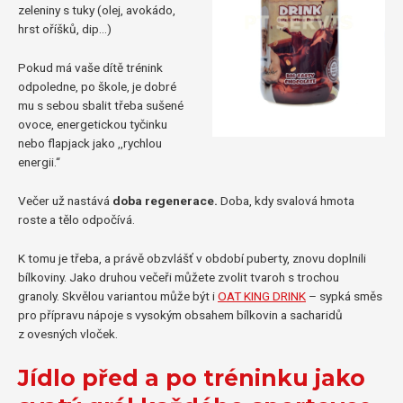
zeleniny s tuky (olej, avokádo,
hrst oříšků, dip…)
Pokud má vaše dítě trénink
odpoledne, po škole, je dobré
mu s sebou sbalit třeba sušené
ovoce, energetickou tyčinku
nebo flapjack jako ,,rychlou
energii.“
Večer už nastává
doba regenerace.
Doba, kdy svalová hmota
roste a tělo odpočívá.
K tomu je třeba, a právě obzvlášť v období puberty, znovu doplnili
bílkoviny. Jako druhou večeři můžete zvolit tvaroh s trochou
granoly. Skvělou variantou může být i
OAT KING DRINK
– sypká směs
pro přípravu nápoje s vysokým obsahem bílkovin a sacharidů
z ovesných vloček.
Jídlo před a po tréninku jako