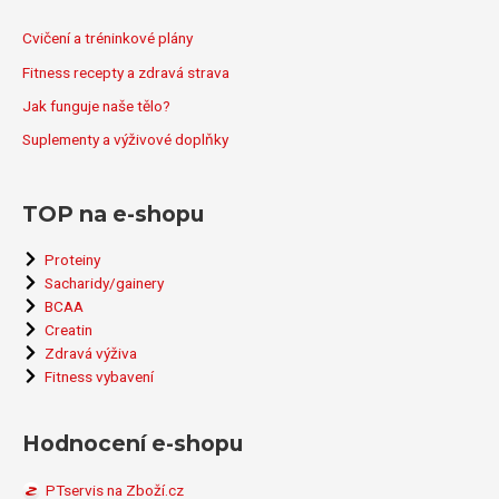
r
Cvičení a tréninkové plány
o
Fitness recepty a zdravá strava
:
Jak funguje naše tělo?
Suplementy a výživové doplňky
TOP na e-shopu
Proteiny
Sacharidy/gainery
BCAA
Creatin
Zdravá výživa
Fitness vybavení
Hodnocení e-shopu
PTservis na Zboží.cz