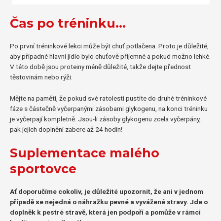
Čas po tréninku…
Po první tréninkové lekci může být chuť potlačena. Proto je důležité,
aby případné hlavní jídlo bylo chuťově příjemné a pokud možno lehké.
V této době jsou proteiny méně důležité, takže dejte přednost
těstovinám nebo rýži.
Mějte na paměti, že pokud své ratolesti pustíte do druhé tréninkové
fáze s částečně vyčerpanými zásobami glykogenu, na konci tréninku
je vyčerpají kompletně. Jsou-li zásoby glykogenu zcela vyčerpány,
pak jejich doplnění zabere až 24 hodin!
Suplementace malého
sportovce
Ať doporučíme cokoliv, je důležité upozornit, že ani v jednom
případě se nejedná o náhražku pevné a vyvážené stravy. Jde o
doplněk k pestré stravě, která jen podpoří a pomůže v rámci