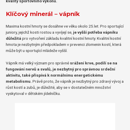
kvality sportovního výkonu.
Klíčový minerál – vápník
Maxima kostní hmoty se dosáhne ve věku okolo 25.let. Pro sportující
juniory, jejichž kosti rostou a vyvíjejí se,
je vyšší potřeba vápníku
důležitá
pro vytvoření základu kvalitní kostní hmoty. Kvalitní kostní
hmota je nezbytným předpokladem v prevenci zlomenin kostí, která
může být u sportující mládeže vyšší.
Vápník má velký význam pro správné
srážení krve, podílí se na
fungování nervů a svalů, je nezbytný pro správnou srdeční
aktivitu, také přispívá k normálnímu energetickému
metabolismu.
Právě proto, že vápník je nezbytný pro zdravý vývoj a
růst kostí a zubů, je důležité, aby se v dostatečném množství
vyskytoval v dětském jídelníčku.