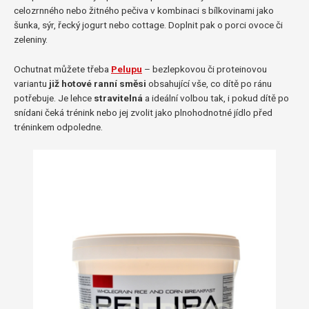
celozrnného nebo žitného pečiva v kombinaci s bílkovinami jako
šunka, sýr, řecký jogurt nebo cottage. Doplnit pak o porci ovoce či
zeleniny.
Ochutnat můžete třeba
Pelupu
– bezlepkovou či proteinovou
variantu
již hotové ranní směsi
obsahující vše, co dítě po ránu
potřebuje. Je lehce
stravitelná
a ideální volbou tak, i pokud dítě po
snídani čeká trénink nebo jej zvolit jako plnohodnotné jídlo před
tréninkem odpoledne.