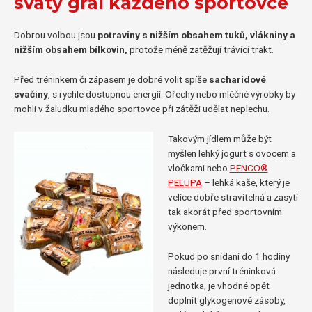
svatý grál každého sportovce
Dobrou volbou jsou
potraviny s nižším obsahem tuků, vlákniny a
nižším obsahem bílkovin,
protože méně zatěžují trávící trakt.
Před tréninkem či zápasem je dobré volit spíše
sacharidové
svačiny
, s rychle dostupnou energií. Ořechy nebo mléčné výrobky by
mohli v žaludku mladého sportovce při zátěži udělat neplechu.
Takovým jídlem může být
myšlen lehký jogurt s ovocem a
vločkami nebo
PENCO®
PELUPA
– lehká kaše, který je
velice dobře stravitelná a zasytí
tak akorát před sportovním
výkonem.
Pokud po snídani do 1 hodiny
následuje první tréninková
jednotka, je vhodné opět
doplnit glykogenové zásoby,