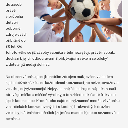
do zásob
právě
v průběhu
dětství,
odborné
zdroje uvádí
přibližně do
30 let. Od
tohoto věku se již zásoby vápníku v těle nezvyšují, právě naopak,
dochází k jejich odbourávání. S přibývajícím věkem se „dluhy“
z dětství již nedají dohnat.
Na obsah vápníku je nejbohatším zdrojem mák, avšak vzhledem
k jeho běžně nízké a ne každodenní konzumaci, ho nelze považovat
za zdroj nejvýznamnější. Nejvýznamnějším zdrojem vápníku v naší
stravě je mléko a mléčné výrobky, a to vzhledem k časté frekvenci
jejich konzumace. Kromě toho najdeme významné množství vápníku
v sardinkách konzumovaných i s kostmi, brukvovitých druzích
zeleniny, luštěninách, ořeších (zejména mandlích) nebo sezamovém
semínku.