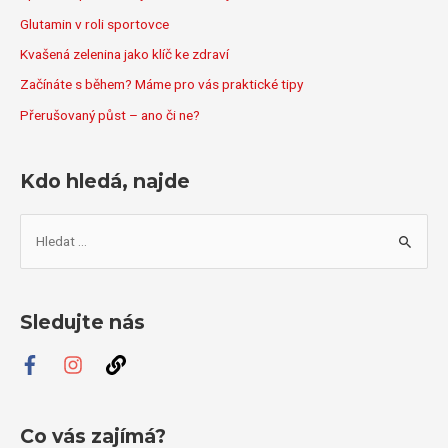
Glutamin v roli sportovce
Kvašená zelenina jako klíč ke zdraví
Začínáte s během? Máme pro vás praktické tipy
Přerušovaný půst – ano či ne?
Kdo hledá, najde
V
y
h
l
Sledujte nás
e
d
a
t
Co vás zajímá?
p