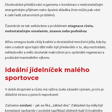
Dlouhodobé přetěžování organismu v kombinaci s nedostatečným
energetickým příjímem nebo špatná skladba živin může pak vést
k celé řadě zdravotních problémů.
Častokrát se tak setkáváme s problémem
stagnace růstu,
nedostatečným osvalením, únavou nebo podváhou
.
Alfou omegou bude vždy kvalitní a dostatečné množství jídla, kdy by
nám u našich sportující dětí mělo být především o to, aby neztrádalo,
nehladovělo a mělo dostatek makroživin pro optimální regeneraci a
podávání maximálního výkonu.
Ideální jídelníček malého
sportovce
V době dospívání a růstu má výživa zcela zásadní význam, proto je
důležité stravu u juniorů nepodcenit.
Začneme
snídaní
– jak se říká ,,základ dne.“ Základem by měly být
komplexní sacharidy v podobě například obilných kaší či kvalitního