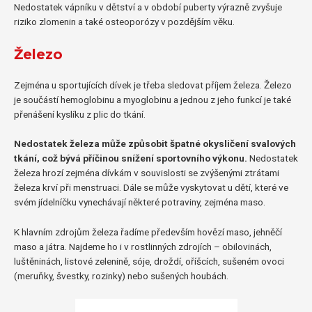
Nedostatek vápníku v dětství a v období puberty výrazně zvyšuje
riziko zlomenin a také osteoporózy v pozdějším věku.
Železo
Zejména u sportujících dívek je třeba sledovat příjem železa. Železo
je součástí hemoglobinu a myoglobinu a jednou z jeho funkcí je také
přenášení kyslíku z plic do tkání.
Nedostatek železa může způsobit špatné okysličení svalových
tkání, což bývá příčinou snížení sportovního výkonu.
Nedostatek
železa hrozí zejména dívkám v souvislosti se zvýšenými ztrátami
železa krví při menstruaci. Dále se může vyskytovat u dětí, které ve
svém jídelníčku vynechávají některé potraviny, zejména maso.
K hlavním zdrojům železa řadíme především hovězí maso, jehněčí
maso a játra. Najdeme ho i v rostlinných zdrojích – obilovinách,
luštěninách, listové zelenině, sóje, droždí, oříšcích, sušeném ovoci
(meruňky, švestky, rozinky) nebo sušených houbách.