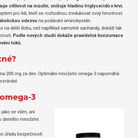
je citlivost na inzulín
,
snižuje hladinu triglyceridů v krvi
,
ptem pro lidi, kteří se rozhodnou zredukovat svoji hmotnost.
nabolickou odezvu
na podávání aminokyselin.
lo na delší dobu, než například samotné sacharidy, dokáží tak
tnosti.
Podle nových studií dokáže pravidelná konzumace
ování tuků.
tné?
HA na 200 mg za den. Optimální množství omega-3 napomáhá
ozrávání.
í omega-3
 jako se vším, ani
o denního množství.
o úřadu bezpečnosti