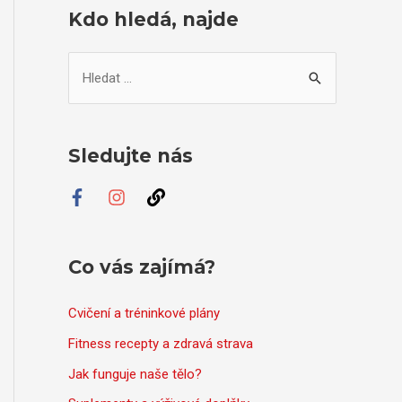
Kdo hledá, najde
V
y
h
l
Sledujte nás
e
d
a
t
Co vás zajímá?
p
r
Cvičení a tréninkové plány
o
Fitness recepty a zdravá strava
:
Jak funguje naše tělo?