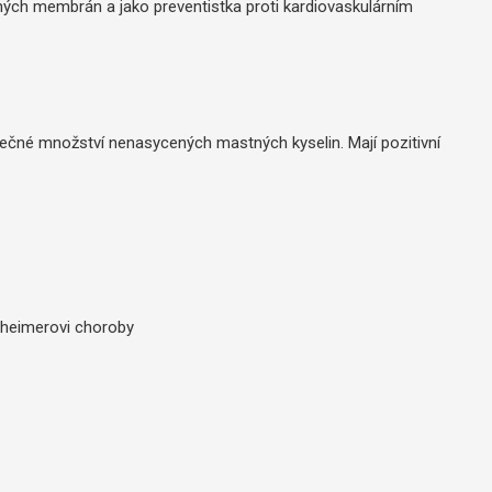
ch membrán a jako preventistka proti kardiovaskulárním
tečné množství nenasycených mastných kyselin. Mají pozitivní
zheimerovi choroby