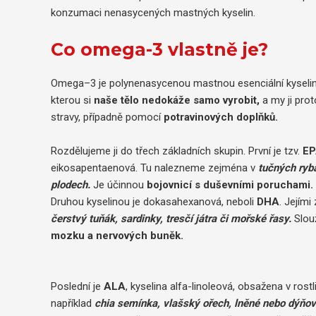
konzumaci nenasycených mastných kyselin.
Co omega-3 vlastně je?
Omega–3 je polynenasycenou mastnou esenciální kyselino
kterou si
naše tělo nedokáže samo vyrobit,
a my ji pro
stravy, případně pomocí
potravinových doplňků.
Rozdělujeme ji do třech základních skupin. První je tzv.
E
eikosapentaenová. Tu nalezneme zejména v
tučných ryb
plodech.
Je účinnou
bojovnicí s duševními poruchami.
Druhou kyselinou je dokasahexanová, neboli
DHA
. Jejími
čerstvý tuňák, sardinky, tresčí játra či mořské řasy.
Slou
mozku a nervových buněk.
Poslední je
ALA
, kyselina alfa-linoleová, obsažena v ros
například
chia semínka, vlašský ořech, lněné nebo dýňov