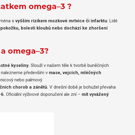
statkem omega–3 ?
jména s
vyšším rizikem mozkové mrtvice či infarktu
. Lidé
u pokožku, bolesti kloubů nebo dochází ke zhoršení
6 a omega–3?
stné kyseliny.
Slouží v našem těle k tvorbě buněčných
6 nalezneme především v
mase, vejcích, mléčných
čnicový nebo palmový.
ačních chorob a zánětů.
V dnešní době je bohužel převaha
-6.
Oficiální výživové doporučení ale zní –
mít vyvážený