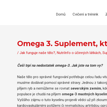
Přeskočit
na
obsah
Domů
Cvičení a trénink
Z
Omega 3. Suplement, kte
/
Jak funguje naše tělo?
,
NutriInfo o účinných látkách
,
Su
Češi trpí na nedostatek omega-3. Jak jste na tom vy?
Naše tělo pro správné fungování potřebuje celou řadu vita
musíme dodávat pomocí správné stravy. Jednou z takovýc
příjem ryb a nemůžeme se rovnat
severským zemím
, k
populace je chudá na příjem
omega-3 mastných kyseli
Vyššího zájmu o tuto kyselinu projevili vědci už při zkoum
kardiovaskulárními potížemi či revmatickou artritidou op