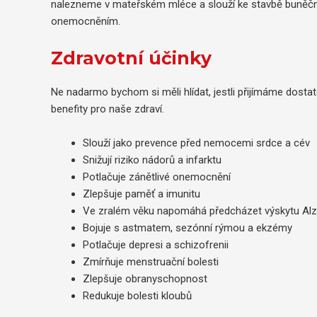
nalezneme v mateřském mléce a slouží ke stavbě buněčný
onemocněním.
Zdravotní účinky
Ne nadarmo bychom si měli hlídat, jestli přijímáme dosta
benefity pro naše zdraví.
Slouží jako prevence před nemocemi srdce a cév
Snižují riziko nádorů a infarktu
Potlačuje zánětlivé onemocnění
Zlepšuje paměť a imunitu
Ve zralém věku napomáhá předcházet výskytu Al
Bojuje s astmatem, sezónní rýmou a ekzémy
Potlačuje depresi a schizofrenii
Zmírňuje menstruační bolesti
Zlepšuje obranyschopnost
Redukuje bolesti kloubů