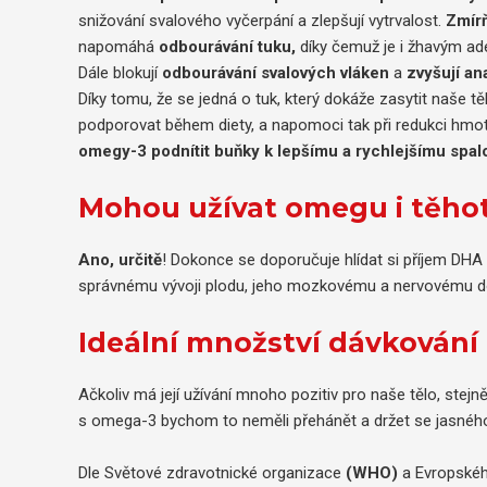
snižování svalového vyčerpání a zlepšují vytrvalost.
Zmírňu
napomáhá
odbourávání tuku,
díky čemuž je i žhavým ade
Dále blokují
odbourávání svalových vláken
a
zvyšují a
Díky tomu, že se jedná o tuk, který dokáže zasytit naše tě
podporovat během diety, a napomoci tak při redukci hmo
omegy-3 podnítit buňky k lepšímu a rychlejšímu spal
Mohou užívat omegu i těho
Ano, určitě
! Dokonce se doporučuje hlídat si příjem D
správnému vývoji plodu, jeho mozkovému a nervovému d
Ideální množství dávkován
Ačkoliv má její užívání mnoho pozitiv pro naše tělo, stejně
s omega-3 bychom to neměli přehánět a držet se jasnéh
Dle Světové zdravotnické organizace
(WHO)
a Evropskéh