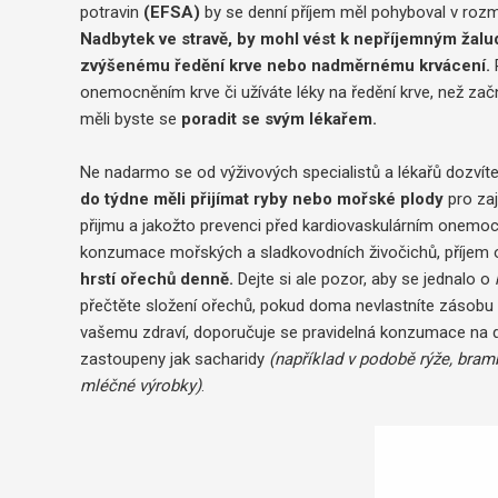
potravin
(EFSA)
by se denní příjem měl pohyboval v roz
Nadbytek ve stravě, by mohl vést k nepříjemným žalu
zvýšenému ředění krve nebo nadměrnému krvácení.
onemocněním krve či užíváte léky na ředění krve, než začn
měli byste se
poradit se svým lékařem.
Ne nadarmo se od výživových specialistů a lékařů dozvít
do týdne měli přijímat ryby nebo mořské plody
pro za
přijmu a jakožto prevenci před kardiovaskulárním onem
konzumace mořských a sladkovodních živočichů, příjem 
hrstí ořechů denně.
Dejte si ale pozor, aby se jednalo o
přečtěte složení ořechů, pokud doma nevlastníte zásobu v
vašemu zdraví, doporučuje se pravidelná konzumace na den
zastoupeny jak sacharidy
(například v podobě rýže, bramb
mléčné výrobky)
.