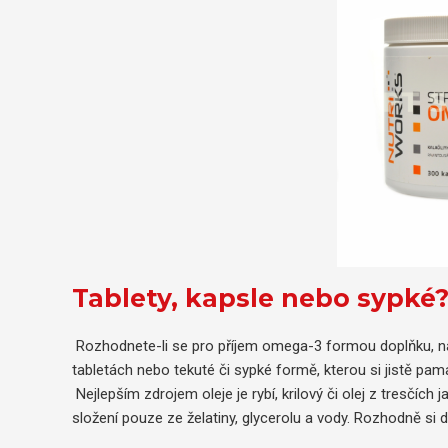
Tablety, kapsle nebo sypké
Rozhodnete-li se pro příjem omega-3 formou doplňku, na 
tabletách nebo tekuté či sypké formě, kterou si jistě pama
Nejlepším zdrojem oleje je rybí, krilový či olej z tresčích 
složení pouze ze želatiny, glycerolu a vody. Rozhodně si 