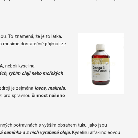
u. To znamená, že je to látka,
to musíme dostatečně přijímat ze
PA
, neboli kyselina
ách, rybím oleji nebo mořských
 zdroji je zejména
losos, makrela,
ží pro správnou
činnost našeho
tlinných potravinách s vyšším obsahem tuku, jako jsou
á semínka a z nich vyrobené oleje.
Kyselinu alfa-linoleovou