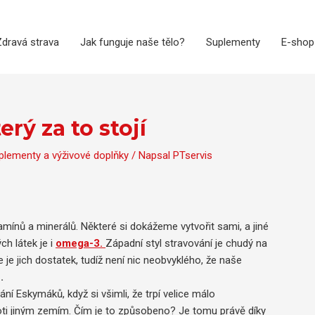
dravá strava
Jak funguje naše tělo?
Suplementy
E-shop
rý za to stojí
plementy a výživové doplňky
/ Napsal
PTservis
mínů a minerálů. Některé si dokážeme vytvořit sami, a jiné
h látek je i
omega-3.
Západní styl stravování je chudý na
de je jich dostatek, tudíž není nic neobvyklého, že naše
n.
ání Eskymáků, když si všimli, že trpí velice málo
roti jiným zemím. Čím je to způsobeno? Je tomu právě díky