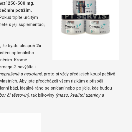
mezí
250-500 mg.
dečním potížím,
Pokud trpíte určitým
ete s její suplementací,
e, že byste alespoň
2x
jištění optimálního
ocněním. Kromě
omega-3 navýšíte i
nepražené a nesolené
, proto si vždy před jejich koupí pečlivě
lastních. Aby jste předcházeli všem rizikům a přispěli
ní bázi, ideálně ráno se snídaní nebo po jídle, kde budou
or či těstovin)
, tak bílkoviny
(maso, kvalitní uzeniny a