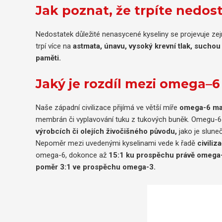
Jak poznat, že trpíte nedo
Nedostatek důležité nenasycené kyseliny se projevuje ze
trpí více na
astmata, únavu, vysoký krevní tlak, sucho
paměti.
Jaký je rozdíl mezi omega–
Naše západní civilizace přijímá ve větší míře
omega-6 ma
membrán či vyplavování tuku z tukových buněk. Omegu-
výrobcích či olejích živočišného původu,
jako je slune
Nepoměr mezi uvedenými kyselinami vede k řadě
civiliz
omega-6, dokonce až
15:1 ku prospěchu právě omega
poměr 3:1 ve prospěchu omega-3.