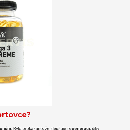
ortovce?
konům.
Bylo prokázáno, že zlepšuje
regeneraci
, díky