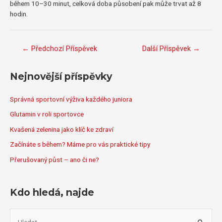
během 10–30 minut, celková doba působení pak může trvat až 8
hodin.
Navigace
←
Předchozí Příspěvek
Další Příspěvek
→
pro
příspěvek
Nejnovější příspěvky
Správná sportovní výživa každého juniora
Glutamin v roli sportovce
Kvašená zelenina jako klíč ke zdraví
Začínáte s během? Máme pro vás praktické tipy
Přerušovaný půst – ano či ne?
Kdo hledá, najde
V