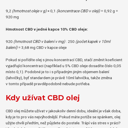
9,2
(hmotnost oleje v g)
× 0,1
(koncentrace CBD v oleji)
= 0,92 g =
920 mg
Hmotnost CBD v jedné kapce 10% CBD oleje:
920
(hmotnost CBD v balení v mg)
: 250
(počet kapek v 10ml
balení)
= 3,68 mg CBD v kapce oleje
Pokud si pořídíte olej s jinou koncentrací CBD, stačí změnit koeficient
vyjadřující koncentraci (například u 5% CBD oleje dosadíte číslo 0,05
místo 0,1). Podobné je to i s případným jiným objemem balení
(lahvičky), byť standardem je právě 10ml lahvička, takže změna
v tomto případě pravděpodobně nebude potřeba.
Kdy užívat CBD olej
CBD olej můžete užívat v jakoukoliv denní dobu, ideální je však doba,
kdy je to pro vás nejvýhodnější. Pokud máte potíže se spánkem, olej
užijte chvíli předtím, než půjdete do postele. Trápí vás stres v práci?