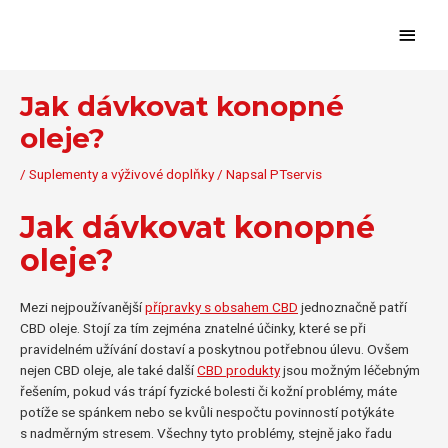
Přeskočit
Hlavn
na
obsah
menu
Jak dávkovat konopné
oleje?
/
Suplementy a výživové doplňky
/ Napsal
PTservis
Jak dávkovat konopné
oleje?
Mezi nejpoužívanější
přípravky s obsahem CBD
jednoznačně patří
CBD oleje. Stojí za tím zejména znatelné účinky, které se při
pravidelném užívání dostaví a poskytnou potřebnou úlevu. Ovšem
nejen CBD oleje, ale také další
CBD produkty
jsou možným léčebným
řešením, pokud vás trápí fyzické bolesti či kožní problémy, máte
potíže se spánkem nebo se kvůli nespočtu povinností potýkáte
s nadměrným stresem. Všechny tyto problémy, stejně jako řadu