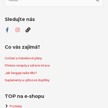
y
h
l
Sledujte nás
e
d
a
t
Co vás zajímá?
p
r
Cvičení a tréninkové plány
o
Fitness recepty a zdravá strava
:
Jak funguje naše tělo?
Suplementy a výživové doplňky
TOP na e-shopu
Proteiny