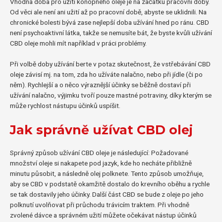
Vhodná doba pro užití konopného oleje je na začátku pracovní doby.
Od věci ale není ani užití až po pracovní době, abyste se uklidnili. Na
chronické bolesti bývá zase nejlepší doba užívání hned po ránu. CBD
není psychoaktivní látka, takže se nemusíte bát, že byste kvůli užívání
CBD oleje mohli mít například v práci problémy.
Při volbě doby užívání berte v potaz skutečnost, že vstřebávání CBD
oleje závisí mj. na tom, zda ho užíváte nalačno, nebo při jídle (či po
něm). Rychlejší a o něco výraznější účinky se běžně dostaví při
užívání nalačno, výjimku tvoří pouze mastné potraviny, díky kterým se
může rychlost nástupu účinků uspíšit.
Jak správně užívat CBD olej
Správný způsob užívání CBD oleje je následující: Požadované
množství oleje si nakapete pod jazyk, kde ho necháte přibližně
minutu působit, a následně olej polknete. Tento způsob umožňuje,
aby se CBD v podstatě okamžitě dostalo do krevního oběhu a rychle
se tak dostavily jeho účinky. Další část CBD se bude z oleje po jeho
polknutí uvolňovat při průchodu trávicím traktem. Při vhodně
zvolené dávce a správném užití můžete očekávat nástup účinků