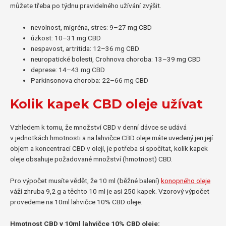
můžete třeba po týdnu pravidelného užívání zvýšit.
nevolnost, migréna, stres: 9–27 mg CBD
úzkost: 10–31 mg CBD
nespavost, artritida: 12–36 mg CBD
neuropatické bolesti, Crohnova choroba: 13–39 mg CBD
deprese: 14–43 mg CBD
Parkinsonova choroba: 22–66 mg CBD
Kolik kapek CBD oleje užívat
Vzhledem k tomu, že množství CBD v denní dávce se udává
v jednotkách hmotnosti a na lahvičce CBD oleje máte uvedený jen její
objem a koncentraci CBD v oleji, je potřeba si spočítat, kolik kapek
oleje obsahuje požadované množství (hmotnost) CBD.
Pro výpočet musíte vědět, že 10 ml (běžné balení)
konopného oleje
váží zhruba 9,2 g a těchto 10 ml je asi 250 kapek. Vzorový výpočet
provedeme na 10ml lahvičce 10% CBD oleje.
Hmotnost CBD v 10ml lahvičce 10% CBD oleje: