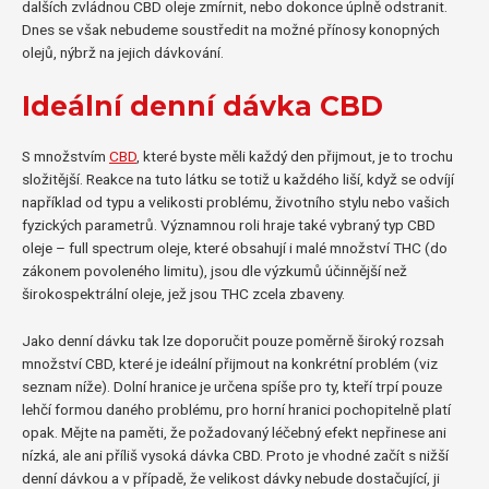
dalších zvládnou CBD oleje zmírnit, nebo dokonce úplně odstranit.
Dnes se však nebudeme soustředit na možné přínosy konopných
olejů, nýbrž na jejich dávkování.
Ideální denní dávka CBD
S množstvím
CBD
, které byste měli každý den přijmout, je to trochu
složitější. Reakce na tuto látku se totiž u každého liší, když se odvíjí
například od typu a velikosti problému, životního stylu nebo vašich
fyzických parametrů. Významnou roli hraje také vybraný typ CBD
oleje – full spectrum oleje, které obsahují i malé množství THC (do
zákonem povoleného limitu), jsou dle výzkumů účinnější než
širokospektrální oleje, jež jsou THC zcela zbaveny.
Jako denní dávku tak lze doporučit pouze poměrně široký rozsah
množství CBD, které je ideální přijmout na konkrétní problém (viz
seznam níže). Dolní hranice je určena spíše pro ty, kteří trpí pouze
lehčí formou daného problému, pro horní hranici pochopitelně platí
opak. Mějte na paměti, že požadovaný léčebný efekt nepřinese ani
nízká, ale ani příliš vysoká dávka CBD. Proto je vhodné začít s nižší
denní dávkou a v případě, že velikost dávky nebude dostačující, ji