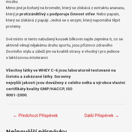
mozku.
Mimo jiné je bohatý na bromelin, který se získává z extraktu ananasu,
který je
protizánětlivý
a
podporuje činnost střev
. Nebo papain,
který se získává z papáji. Jedná se o enzym, který napomáhá těpit
proteiny.
Své místo si tento nabušený kousek bílkovin najde zejména ti, co se
aktivně věnují nějakému druhu sportu, jsou příznivci zdravého
životního stylu a záleží jim na kvalitě stravy. e vhodný i pro jedince
s laktózovou intoleranci.
Všechny látky ve WHEY C-6 jsou laboratorně testované na
čistotu a zakázané látky. Suroviny
nejvyšší jakosti jsou dováženy z celého světa a výrobce vlastní
certifikáty kvality GMP/HACCP, ISO
9001-2000.
Navigace
←
Předchozí Příspěvek
Další Příspěvek
→
pro
příspěvek
Nejnovější příspěvky