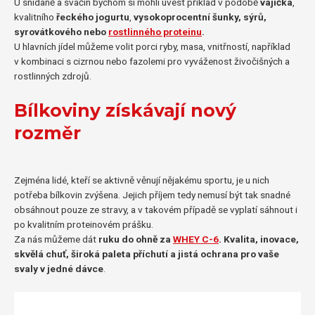
U snídaně a svačin bychom si mohli uvést příklad v podobě
vajíčka
,
kvalitního
řeckého jogurtu
,
vysokoprocentní šunky, sýrů,
syrovátkového nebo
rostlinného proteinu
.
U hlavních jídel můžeme volit porci ryby, masa, vnitřností, například
v kombinaci s cizrnou nebo fazolemi pro vyváženost živočišných a
rostlinných zdrojů.
Bílkoviny získávají nový
rozměr
Zejména lidé, kteří se aktivně věnují nějakému sportu, je u nich
potřeba bílkovin zvýšena. Jejich příjem tedy nemusí být tak snadné
obsáhnout pouze ze stravy, a v takovém případě se vyplatí sáhnout i
po kvalitním proteinovém prášku.
Za nás můžeme dát
ruku do ohně za
WHEY C-6
.
Kvalita, inovace,
skvělá chuť, široká paleta příchutí a jistá ochrana pro vaše
svaly v jedné dávce
.