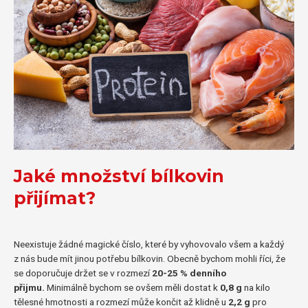
Jaké množství bílkovin
přijímat?
Neexistuje žádné magické číslo, které by vyhovovalo všem a každý
z nás bude mít jinou potřebu bílkovin. Obecně bychom mohli říci, že
se doporučuje držet se v rozmezí
20-25 % denního
přijmu.
Minimálně bychom se ovšem měli dostat k
0,8 g
na kilo
tělesné hmotnosti a rozmezí může končit až klidně u
2,2 g
pro