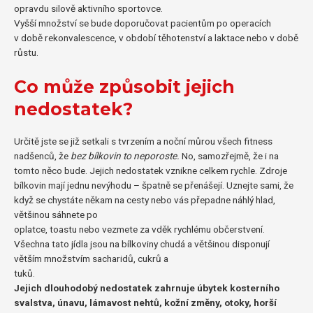
opravdu silově aktivního sportovce.
Vyšší množství se bude doporučovat pacientům po operacích
v době rekonvalescence, v období těhotenství a laktace nebo v době
růstu.
Co může způsobit jejich
nedostatek?
Určitě jste se již setkali s tvrzením a noční můrou všech fitness
nadšenců, že
bez bílkovin to neporoste.
No, samozřejmě, že i na
tomto něco bude. Jejich nedostatek vznikne celkem rychle. Zdroje
bílkovin mají jednu nevýhodu – špatně se přenášejí. Uznejte sami, že
když se chystáte někam na cesty nebo vás přepadne náhlý hlad,
většinou sáhnete po
oplatce, toastu nebo vezmete za vděk rychlému občerstvení.
Všechna tato jídla jsou na bílkoviny chudá a většinou disponují
větším množstvím sacharidů, cukrů a
tuků.
Jejich dlouhodobý nedostatek zahrnuje úbytek kosterního
svalstva, únavu, lámavost nehtů, kožní změny, otoky, horší