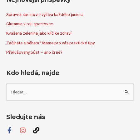
Správná sportovní výživa každého juniora
Glutamin v roli sportovce
Kvašená zelenina jako klíč ke zdraví
Začínáte s během? Máme pro vás praktické tipy
Přerušovaný půst – ano či ne?
Kdo hledá, najde
V
y
h
l
Sledujte nás
e
d
a