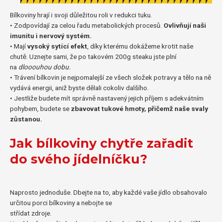
Bílkoviny hrají i svoji důležitou roli v redukci tuku.
• Zodpovídají za celou řadu metabolických procesů.
Ovlivňují naši
imunitu i nervový systém.
• Mají
vysoký sytící efekt
, díky kterému dokážeme krotit naše
chutě. Uznejte sami, že po takovém 200g steaku jste plní
na
dlooouhou dobu.
• Trávení bílkovin je nejpomalejší ze všech složek potravy a tělo na ně
vydává energii, aniž byste dělali cokoliv dalšího.
• Jestliže budete mít správně nastavený jejich příjem s adekvátním
pohybem, budete se
zbavovat tukové hmoty, přičemž naše svaly
zůstanou.
Jak bílkoviny chytře zařadit
do svého jídelníčku?
Naprosto jednoduše. Dbejte na to, aby každé vaše jídlo obsahovalo
určitou porci bílkoviny a nebojte se
střídat zdroje.