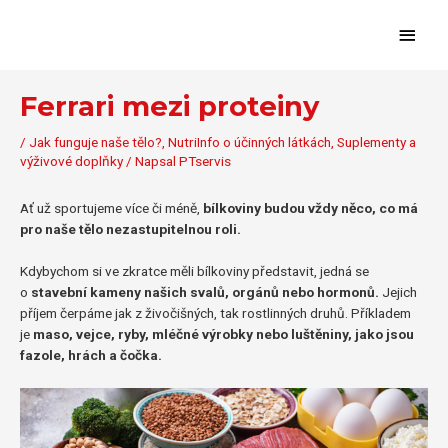
Přeskočit
Hlavn
na
obsah
menu
Ferrari mezi proteiny
/
Jak funguje naše tělo?
,
NutriInfo o účinných látkách
,
Suplementy a
výživové doplňky
/ Napsal
PTservis
Ať už sportujeme více či méně,
bílkoviny budou vždy něco, co má
pro naše tělo nezastupitelnou roli.
Kdybychom si ve zkratce měli bílkoviny představit, jedná se
o
stavební kameny našich svalů, orgánů nebo hormonů.
Jejich
příjem čerpáme jak z živočišných, tak rostlinných druhů. Příkladem
je
maso, vejce, ryby, mléčné výrobky nebo luštěniny, jako jsou
fazole, hrách a čočka.