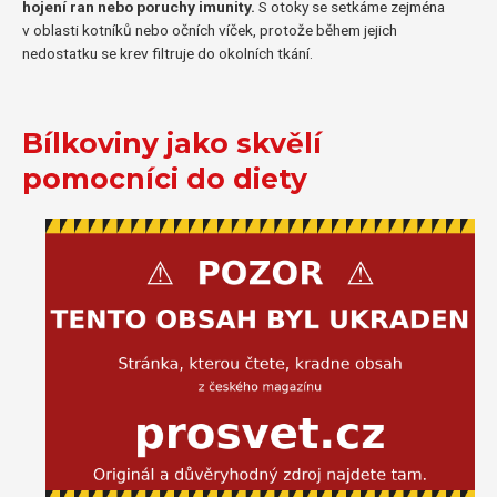
hojení ran nebo poruchy imunity.
S otoky se setkáme zejména
v oblasti kotníků nebo očních víček, protože během jejich
nedostatku se krev filtruje do okolních tkání.
Bílkoviny jako skvělí
pomocníci do diety