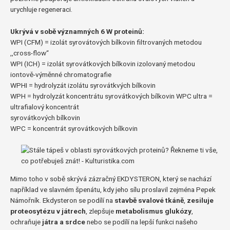
urychluje regeneraci.
Ukrývá v sobě významných 6 W proteinů:
WPI (CFM) = izolát syrovátových bílkovin filtrovaných metodou
,,cross-flow“
WPI (ICH) = izolát syrovátkových bílkovin izolovaný metodou
iontově-výměnné chromatografie
WPHI = hydrolyzát izolátu syrovátkvých bílkovin
WPH = hydrolyzát koncentrátu syrovátkových bílkovin WPC ultra =
ultrafialový koncentrát
syrovátkových bílkovin
WPC = koncentrát syrovátkových bílkovin
Mimo toho v sobě skrývá zázračný EKDYSTERON, který se nachází
například ve slavném špenátu, kdy jeho sílu proslavil zejména Pepek
Námořník. Ekdysteron se podílí na
stavbě svalové tkáně
,
zesiluje
proteosytézu v játrech
, zlepšuje
metabolismus glukózy
,
ochraňuje
játra a srdce
nebo se podílí na lepší funkci našeho