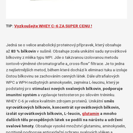
TIP:
V
yzkoušejte WHEY C-6 ZA SUPER CENU !
Jedná se o velice anabolický proteinový přípravek, který obsahuje
až
83 % bílkovin
v sušině. Obsahuje zcela unikátní sadu syrovátkové
bílkoviny z mléka typu WPI. Jde o takzvanou izolovanou metodu
iontově-výměnné chromatografie a,,cross-flow“ filtrace. Je to jedna
z nejšetrnějších metod, během které dochází k eliminaci tuku a izoluje
čistou bílkovinu se zachováním cenných látek. Dále ultrafialových
WPC a WPH nezbytných aminokyselin, zejména L-leucinu, který je
podstatný pro
stimulaci nových svalových bílkovin
,
podporuje
imunitní systém
a vyplavuje testosteron po silovém tréninku.
WHEY C-6 je velice kvalitním zdrojem proteinů. Unikátní
směs
syrovátkových bílkovin, koncentrát syrovátkových bílkovin,
izolát syrovátkových bílkovin, L-leucin,
glutamin
a mnoho
dalších tělu prospěšných látek se podílí na nárůstu a udržení
svalové hmoty.
Obsahuje vysoké množství glutaminu, aminokyselin,
pozitivně podporuje antioxidační ochranu svalových vláken a