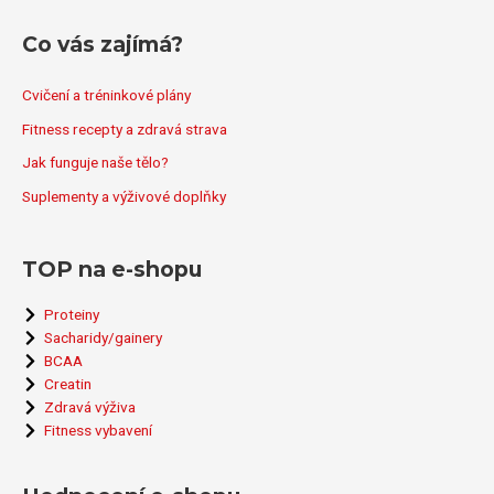
t
Co vás zajímá?
p
r
Cvičení a tréninkové plány
o
Fitness recepty a zdravá strava
:
Jak funguje naše tělo?
Suplementy a výživové doplňky
TOP na e-shopu
Proteiny
Sacharidy/gainery
BCAA
Creatin
Zdravá výživa
Fitness vybavení